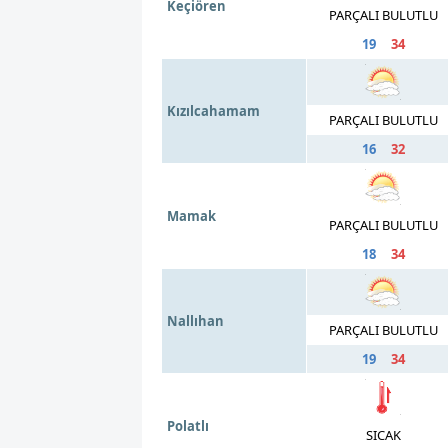
Keçiören
PARÇALI BULUTLU
19
34
Kızılcahamam
PARÇALI BULUTLU
16
32
Mamak
PARÇALI BULUTLU
18
34
Nallıhan
PARÇALI BULUTLU
19
34
Polatlı
SICAK