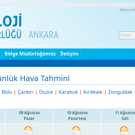
Meteorol
Bölge Müdürlüğümüz
İletişim
Günlük Hava Tahmini
|
Bolu
|
Çankırı
|
Düzce
|
Karabük
|
Kırıkkale
|
Zonguldak
09 Ağustos
10 Ağustos
11 Ağusto
Pazar
Pazartesi
Salı