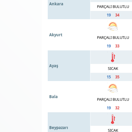
Ankara
PARÇALI BULUTLU
19
34
Akyurt
PARÇALI BULUTLU
19
33
Ayaş
SICAK
15
35
Bala
PARÇALI BULUTLU
19
32
Beypazarı
SICAK