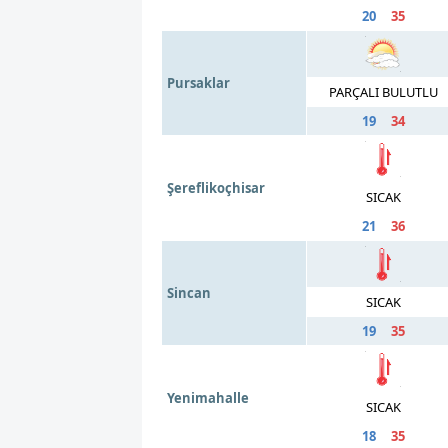
20
35
Pursaklar
PARÇALI BULUTLU
19
34
Şereflikoçhisar
SICAK
21
36
Sincan
SICAK
19
35
Yenimahalle
SICAK
18
35