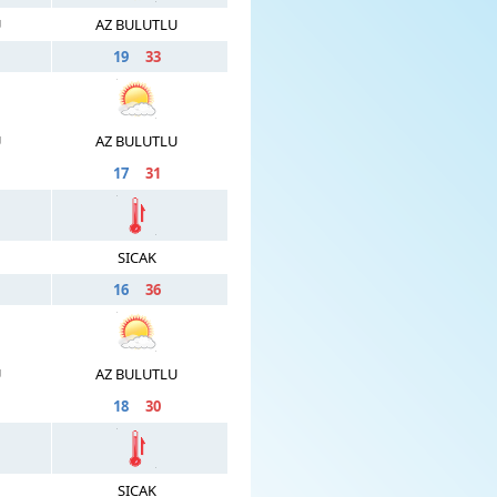
U
AZ BULUTLU
19
33
U
AZ BULUTLU
17
31
SICAK
16
36
U
AZ BULUTLU
18
30
SICAK